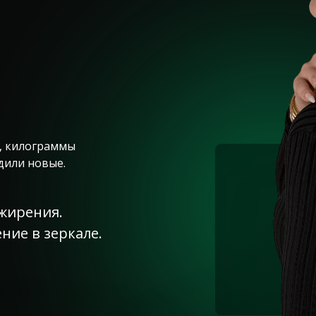
м, килограммы
дили новые.
ожирения.
ние в зеркале.