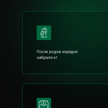
После родов изрядно
набрали кг