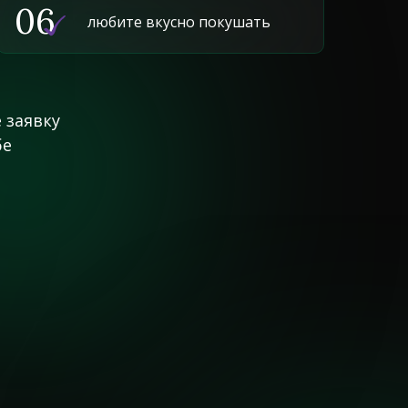
06
любите вкусно покушать
 заявку
бе