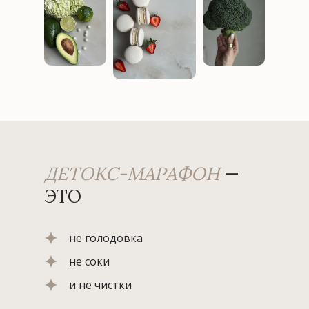
ДЕТОКС-МАРАФОН
—
ЭТО
не голодовка
не соки
и не чистки